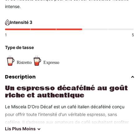
intense.
Intensité 3
1
5
Type de tasse
Ristretto
Expresso
Description
Un espresso décaféiné au goût
riche et authentique
Le Miscela D’Oro Décaf est un café italien décaféiné conçu
pour offrir toute l’intensité d’un véritable espresso, sans
caféine. Il s’adresse aux amateurs de café souhaitant profiter
Lis
Plus
Moins
du goût du café à tout moment de la journée, y compris le soir.