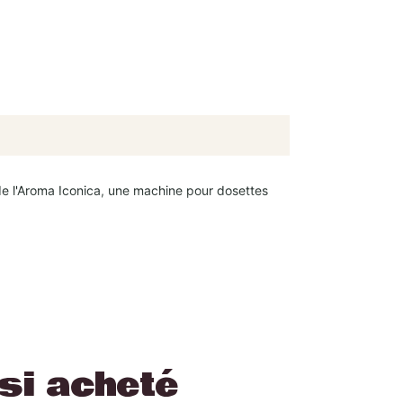
de l'Aroma Iconica, une machine pour dosettes
ance aux contraintes quotidiennes tout en captant
 votre espace café.
 constante de 92°C, optimale pour révéler les
ssi acheté
idèlement la technique des baristas d'élite.