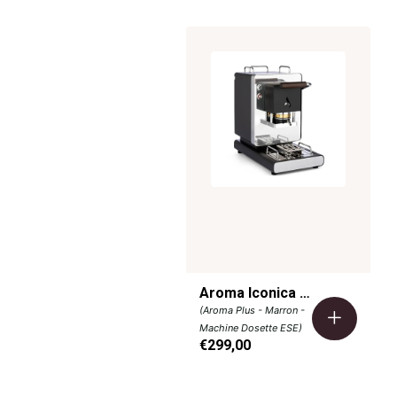
L'interface tactile délicatement éclairée permet un contrôle pr
bac collecteur en acier inoxydable détachable facilitant l'entreti
Un instrument de précision conçu pour les connaisseurs exigeant
chaque tasse.
Aroma Iconica Anita
(Aroma Plus - Marron -
Machine Dosette ESE)
€299,00