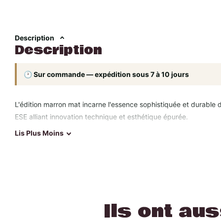
Description
Description
🕐 Sur commande — expédition sous 7 à 10 jours
L'édition marron mat incarne l'essence sophistiquée et durable 
ESE alliant innovation technique et esthétique épurée.
Lis
Plus
Moins
Sa finition marron mat texturée offre une exceptionnelle résist
subtilement la lumière pour créer une présence distinguée dans
Le groupe extracteur en laiton traité maintient une température
nuances aromatiques de chaque café.
Ils ont au
Son système de pression progressive calibré à 9 bars reproduit f